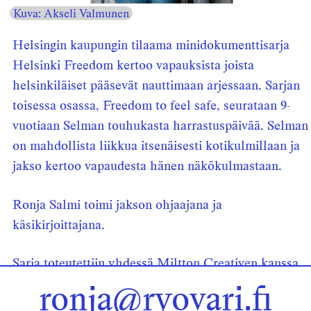
Kuva: Akseli Valmunen
Helsingin kaupungin tilaama minidokumenttisarja
Helsinki Freedom kertoo vapauksista joista
helsinkiläiset pääsevät nauttimaan arjessaan. Sarjan
toisessa osassa, Freedom to feel safe, seurataan 9-
vuotiaan Selman touhukasta harrastuspäivää. Selman
on mahdollista liikkua itsenäisesti kotikulmillaan ja
jakso kertoo vapaudesta hänen näkökulmastaan.
Ronja Salmi toimi jakson ohjaajana ja
käsikirjoittajana.
Sarja toteutettiin yhdessä Miltton Creativen kanssa
ja se julkaistiin
My Helsinki -Instagram-tilillä
.
ronja@ryovari.fi