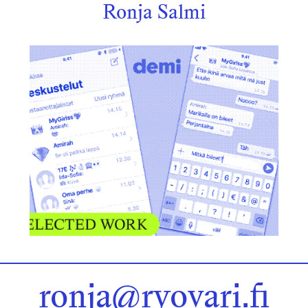
Ronja Salmi
Pientä säätöä
ronja@ryovari.fi